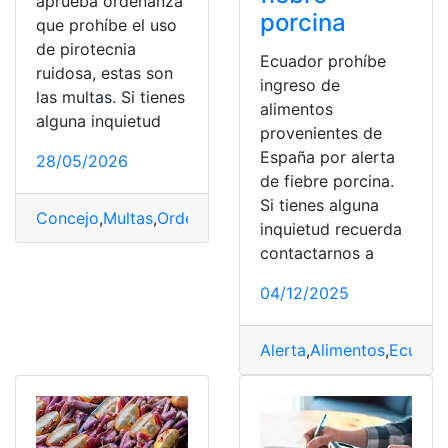
aprueba ordenanza
porcina
que prohíbe el uso
de pirotecnia
Ecuador prohíbe
ruidosa, estas son
ingreso de
las multas. Si tienes
alimentos
alguna inquietud
provenientes de
España por alerta
28/05/2026
de fiebre porcina.
Si tienes alguna
Concejo
,
Multas
,
Ordenanza
,
pirotecnia
,
prohíbe
,
Quito
,
ru
inquietud recuerda
contactarnos a
04/12/2025
Alerta
,
Alimentos
,
Ecuado