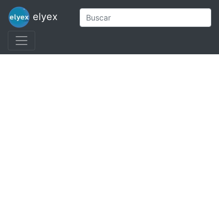
elyex