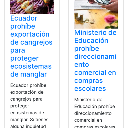
Ecuador
prohíbe
Ministerio de
exportación
Educación
de cangrejos
prohíbe
para
direccionami
proteger
ento
ecosistemas
comercial en
de manglar
compras
Ecuador prohíbe
escolares
exportación de
cangrejos para
Ministerio de
proteger
Educación prohíbe
ecosistemas de
direccionamiento
manglar. Si tienes
comercial en
alguna inquietud
compras escolares.