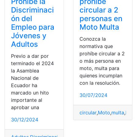
Prohíbe la
prohíbe
Discriminaci
circular a 2
ón del
personas en
Empleo para
Moto Multa
Jóvenes y
Conozca la
Adultos
normativa que
prohíbe circular a 2
Previo a dar por
o más persona en
terminado el 2024
moto, multa para
la Asamblea
quienes incumplan
Nacional de
con la resolución.
Ecuador ha
marcado un hito
30/07/2024
importante al
aprobar una
circular
,
Moto
,
multa
,
Pers
30/12/2024