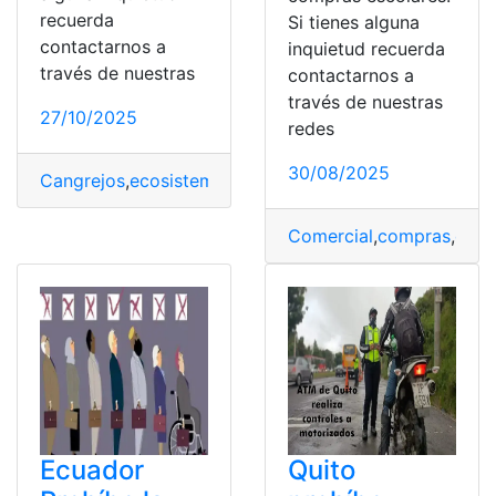
recuerda
Si tienes alguna
contactarnos a
inquietud recuerda
través de nuestras
contactarnos a
través de nuestras
27/10/2025
redes
30/08/2025
Cangrejos
,
ecosistemas
,
Ecuador
,
Exportación
,
Manglar
,
Comercial
,
compras
,
dire
Ecuador
Quito