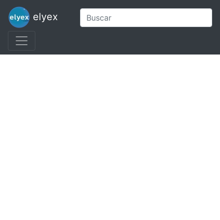
elyex