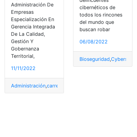
Administración De
cibernéticos de
Empresas
todos los rincones
Especialización En
del mundo que
Gerencia Integrada
buscan robar
De La Calidad,
Gestión Y
06/08/2022
Gobernanza
Territorial,
Bioseguridad
,
Cybersegu
11/11/2022
Administración
,
carreras
,
especialización
,
Modalidad
,
Pr