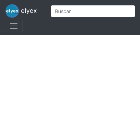
elyex