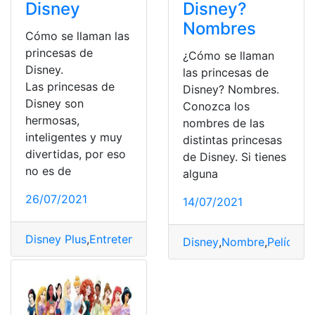
Disney
Disney?
Nombres
Cómo se llaman las
princesas de
¿Cómo se llaman
Disney.
las princesas de
Las princesas de
Disney? Nombres.
Disney son
Conozca los
hermosas,
nombres de las
inteligentes y muy
distintas princesas
divertidas, por eso
de Disney. Si tienes
no es de
alguna
26/07/2021
14/07/2021
Disney Plus
,
Entretenimiento
,
Noticias
,
Princesas
Disney
,
Nombre
,
Películas