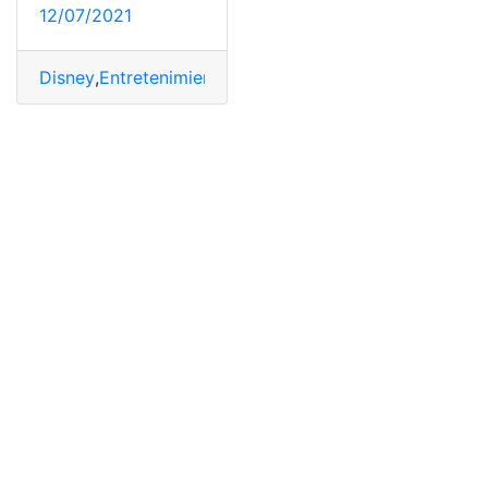
12/07/2021
Disney
,
Entretenimiento
,
Princesas
,
Princesas de Disney