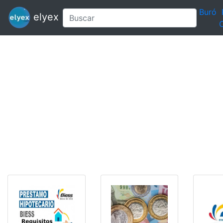
Buró
elyex
C