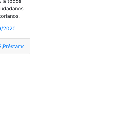
S a todos
ciudadanos
torianos.
Hipotecarios
,
Préstamos Prendarios
,
Requisitos
6/2020
S
,
Préstamo
,
Préstamos Prendarios
,
Requisitos
bilados BIESS
,
préstamos
,
Préstamos Hipotecarios
,
Préstamo