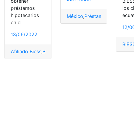
obtener
BIES
préstamos
los 
hipotecarios
ecua
México
,
Préstamo
,
Préstamos 
en el
12/0
13/06/2022
BIES
Afiliado Biess
,
BIESS
,
BIESS
,
comparar los préstamos
,
Ju