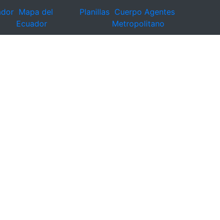
ador
Mapa del
Planillas
Cuerpo Agentes
Ecuador
Metropolitano