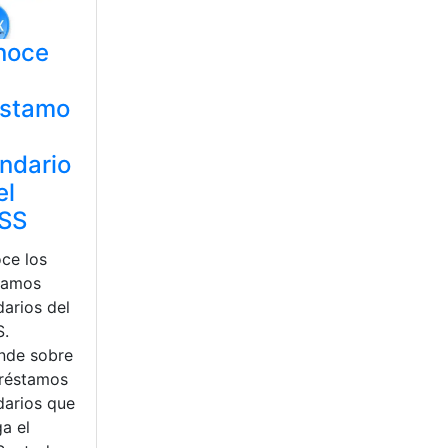
noce
éstamo
ndario
el
ESS
ce los
tamos
darios del
S.
nde sobre
Préstamos
darios que
a el