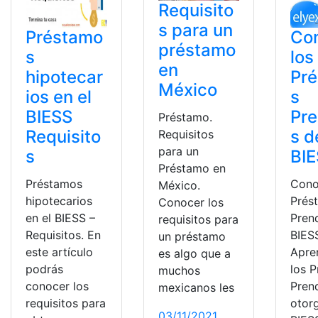
Requisito
s para un
Préstamo
Co
préstamo
s
los
en
hipotecar
Pr
México
ios en el
s
BIESS
Pre
Préstamo.
Requisito
s d
Requisitos
para un
s
BI
Préstamo en
Préstamos
Cono
México.
hipotecarios
Prés
Conocer los
en el BIESS –
Pren
requisitos para
Requisitos. En
BIES
un préstamo
este artículo
Apre
es algo que a
podrás
los 
muchos
conocer los
Pren
mexicanos les
requisitos para
otorg
03/11/2021