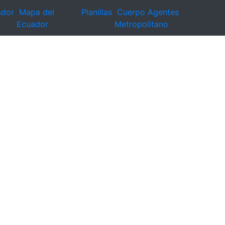
ador
Mapa del
Planillas
Cuerpo Agentes
Ecuador
Metropolitano