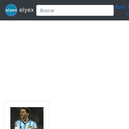
Buró
elyex
C