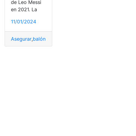
de Leo Messi
en 2021. La
11/01/2024
Asegurar
,
balón
,
Leo
,
Messi
,
Oro
,
presionó
,
PSG