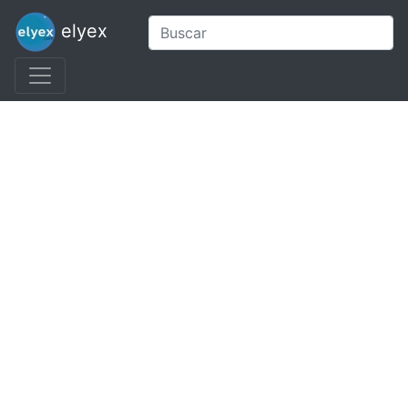
elyex