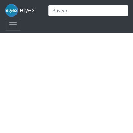
elyex