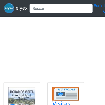
Buró
elyex
C
Visitas