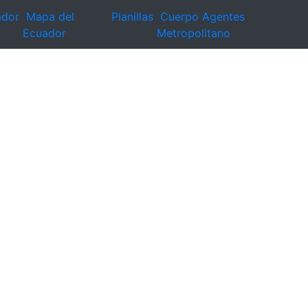
ador
Mapa del
Planillas
Cuerpo Agentes
Ecuador
Metropolitano