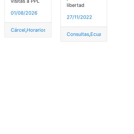
visitas a PPL
libertad
01/08/2026
27/11/2022
Cárcel
,
Horarios
,
PPL
,
Turi
Consultas
,
Ecuador
,
PPL