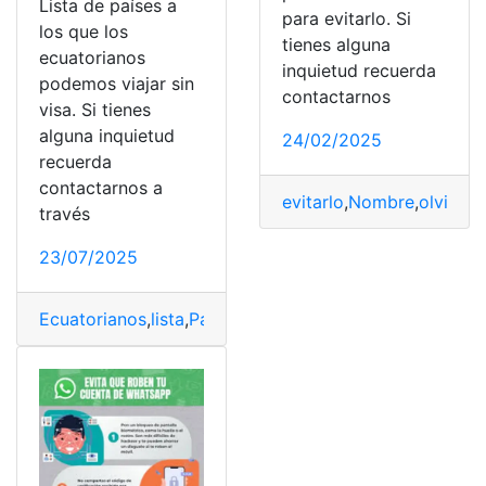
Lista de países a
para evitarlo. Si
los que los
tienes alguna
ecuatorianos
inquietud recuerda
podemos viajar sin
contactarnos
visa. Si tienes
alguna inquietud
24/02/2025
recuerda
contactarnos a
evitarlo
,
Nombre
,
olvidam
través
23/07/2025
Ecuatorianos
,
lista
,
Países
,
podemos
,
Viajar
,
Visa