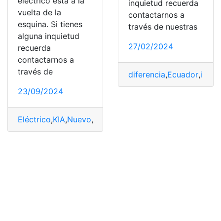
eléctrico esta a la
inquietud recuerda
vuelta de la
contactarnos a
esquina. Si tienes
través de nuestras
alguna inquietud
27/02/2024
recuerda
contactarnos a
través de
diferencia
,
Ecuador
,
incre
23/09/2024
Eléctrico
,
KIA
,
Nuevo
,
Picanto