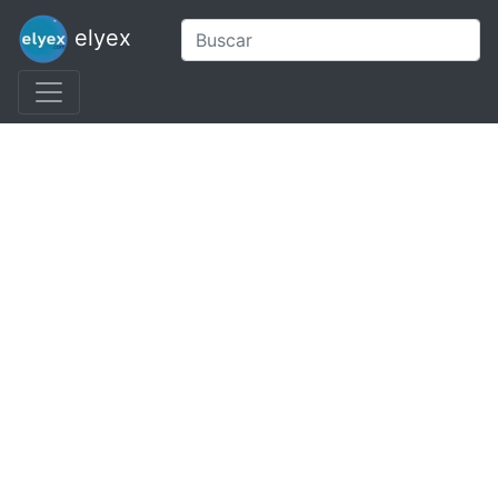
elyex