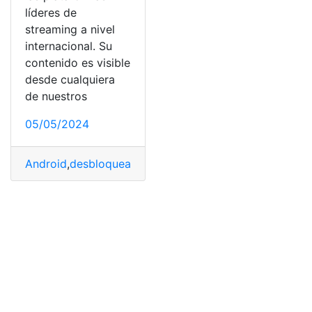
líderes de
streaming a nivel
internacional. Su
contenido es visible
desde cualquiera
de nuestros
05/05/2024
Android
,
desbloqueado
,
Descargas
,
Netflix
,
Opción
,
permi