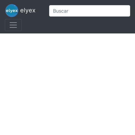
elyex