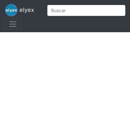
elyex