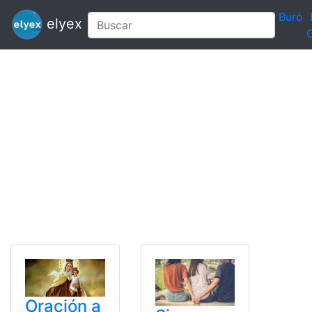
Buró
elyex
C
Oración a