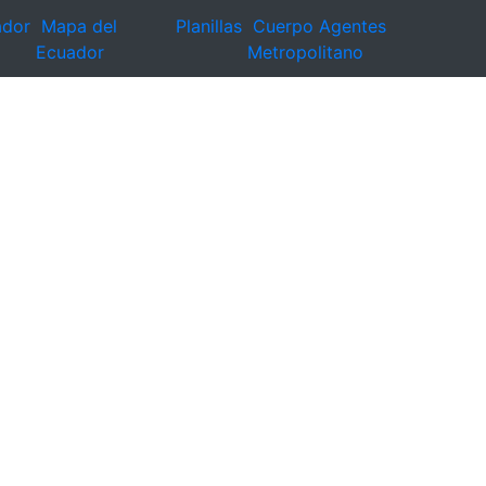
ador
Mapa del
Planillas
Cuerpo Agentes
Ecuador
Metropolitano