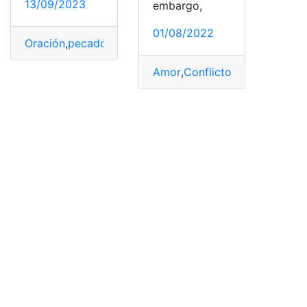
13/09/2023
embargo,
01/08/2022
Oración
,
pecados
,
perdón
,
Tiempo
,
virgen
Amor
,
Conflicto
,
Infidelidad
,
pe