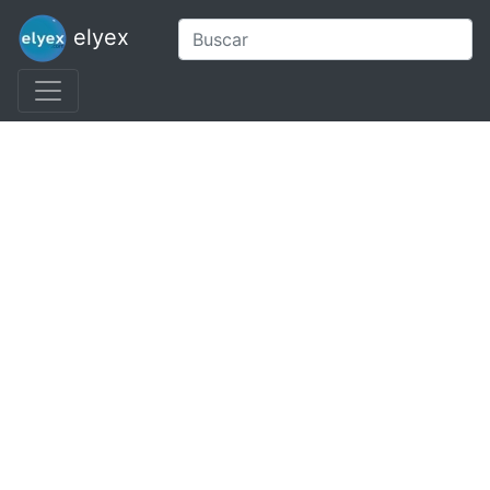
elyex