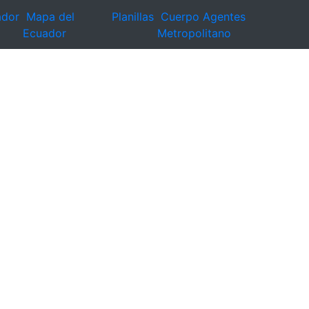
ador
Mapa del
Planillas
Cuerpo Agentes
Ecuador
Metropolitano