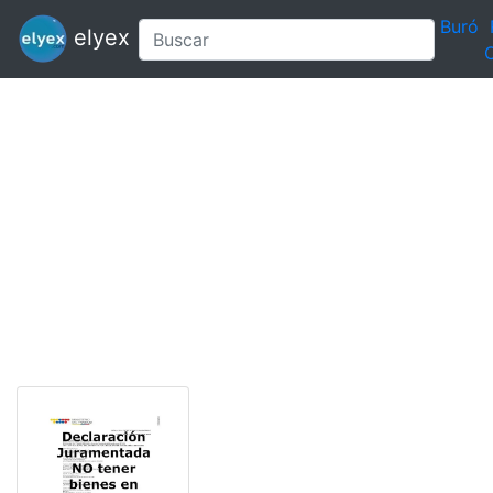
Buró
elyex
C