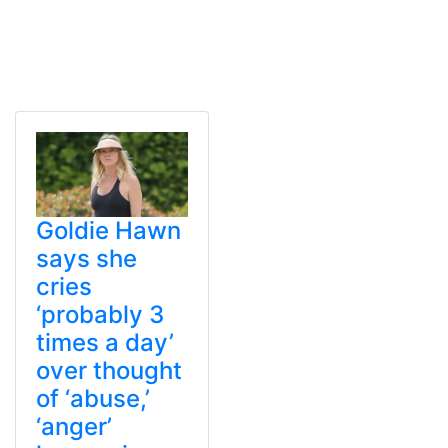
Goldie Hawn
says she
cries
‘probably 3
times a day’
over thought
of ‘abuse,’
‘anger’