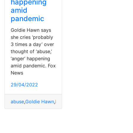
happening
amid
pandemic
Goldie Hawn says
she cries ‘probably
3 times a day’ over
thought of ‘abuse,’
‘anger’ happening
amid pandemic. Fox
News
29/04/2022
abuse
,
Goldie Hawn
,
health
,
News
,
pandemic