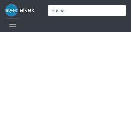
elyex