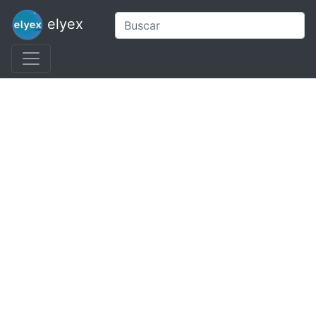
elyex