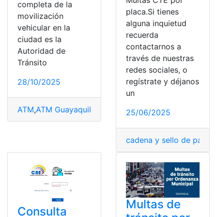
Multas CTE por
completa de la
placa.Si tienes
movilización
alguna inquietud
vehicular en la
recuerda
ciudad es la
contactarnos a
Autoridad de
través de nuestras
Tránsito
redes sociales, o
regístrate y déjanos
28/10/2025
un
ATM
,
ATM Guayaquil
,
consulta de multas
,
Ecuador
,
pago
25/06/2025
cadena y sello de pago
,
Multas de
Consulta