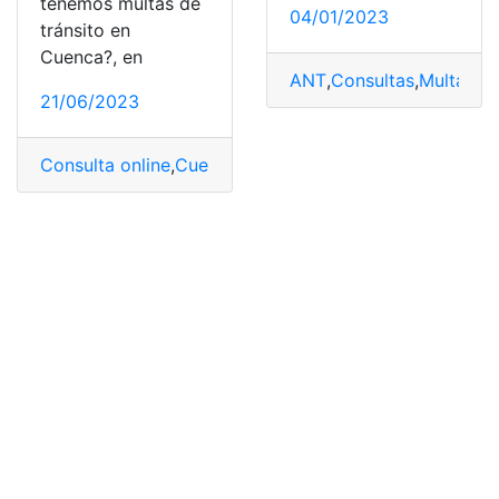
tenemos multas de
04/01/2023
tránsito en
Cuenca?, en
ANT
,
Consultas
,
Multas
,
pa
21/06/2023
Consulta online
,
Cuenca
,
Multas
,
multas de tránsito
,
mul