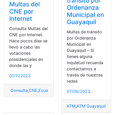
tránsito por
Multas del
Ordenanza
CNE por
Municipal en
Internet
Guayaquil
Consulta Multas del
Multas de tránsito
CNE por Internet.
por Ordenanza
Hace pocos días se
Municipal en
llevó a cabo las
Guayaquil – Si
votaciones
tienes alguna
presidenciales en
inquietud recuerda
donde las y
contactarnos a
través de nuestras
01/11/2023
redes
Consulta
,
CNE
,
Ecuador
,
Multas
,
Multas CNE
,
pago
,
pago
07/08/2023
ATM
,
ATM Guayaquil
,
cons