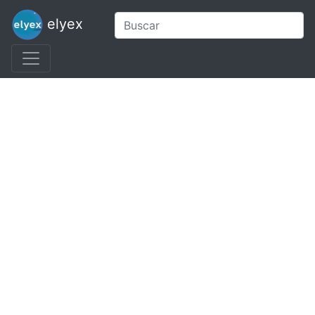
elyex