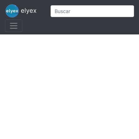
elyex