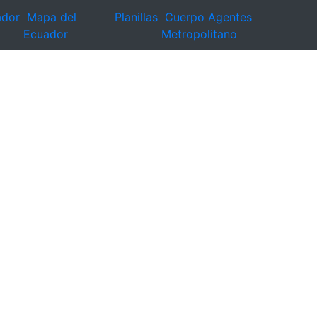
ador
Mapa del
Planillas
Cuerpo Agentes
Ecuador
Metropolitano