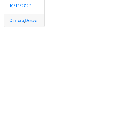
10/12/2022
Carrera
,
Desventajas
,
Licenciado
,
licenciatura
,
Licenciat