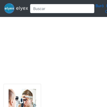
Buró
elyex
C