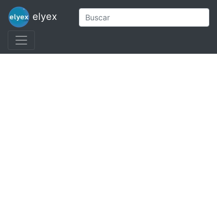
elyex