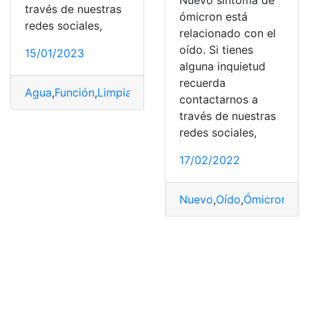
Nuevo síntoma de
través de nuestras
ómicron está
redes sociales,
relacionado con el
oído. Si tienes
15/01/2023
alguna inquietud
recuerda
Agua
,
Función
,
Limpiar
,
niñas y niños
,
Oído
contactarnos a
través de nuestras
redes sociales,
17/02/2022
Nuevo
,
Oído
,
Ómicron
,
Sín