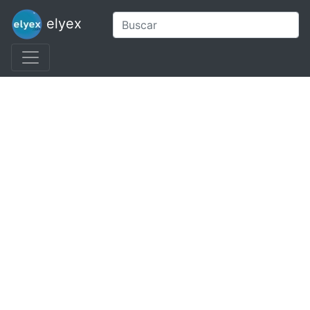
elyex