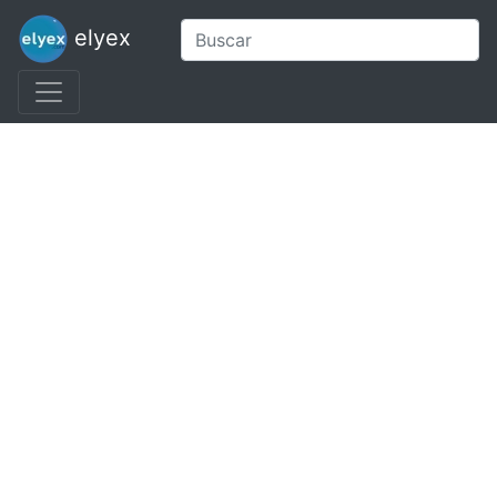
elyex