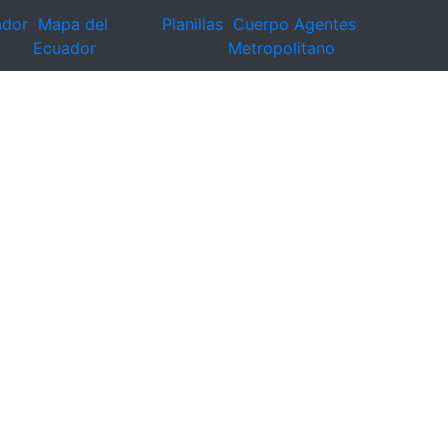
ador
Mapa del
Planillas
Cuerpo Agentes
Ecuador
Metropolitano