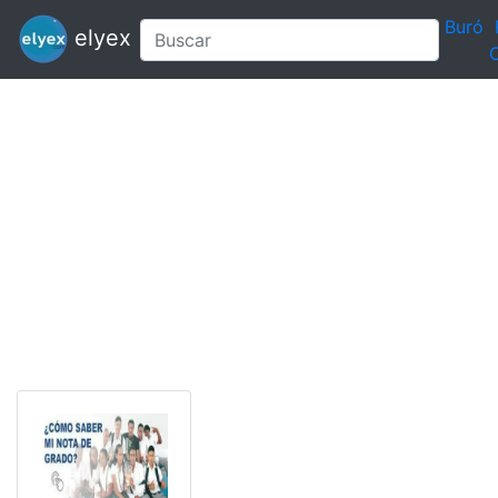
Buró
elyex
C