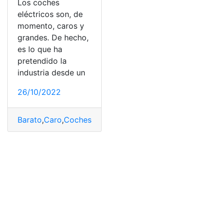
Los coches
eléctricos son, de
momento, caros y
grandes. De hecho,
es lo que ha
pretendido la
industria desde un
26/10/2022
Barato
,
Caro
,
Coches
,
coches eléctricos
,
Fabricantes
,
Nex