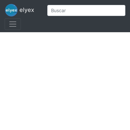
elyex