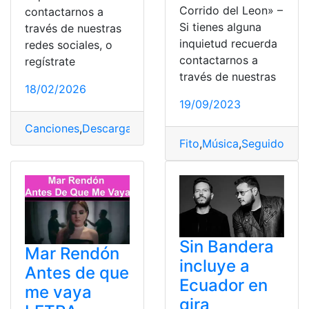
Corrido del Leon» –
contactarnos a
Si tienes alguna
través de nuestras
inquietud recuerda
redes sociales, o
contactarnos a
regístrate
través de nuestras
18/02/2026
19/09/2023
Canciones
,
Descargar
,
Guardar
,
Música
,
Spotify
Fito
,
Música
,
Seguidores
,
T
Sin Bandera
Mar Rendón
incluye a
Antes de que
Ecuador en
me vaya
gira