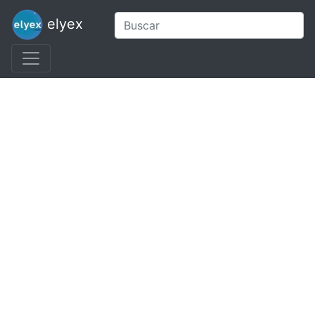
elyex