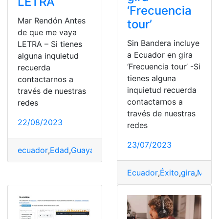
LETRA
‘Frecuencia
Mar Rendón Antes
tour’
de que me vaya
Sin Bandera incluye
LETRA – Si tienes
a Ecuador en gira
alguna inquietud
‘Frecuencia tour’ -Si
recuerda
tienes alguna
contactarnos a
inquietud recuerda
través de nuestras
contactarnos a
redes
través de nuestras
22/08/2023
redes
23/07/2023
ecuador
,
Edad
,
Guayaquil
,
letra
,
Letra y Música
,
Música
Ecuador
,
Éxito
,
gira
,
Músi