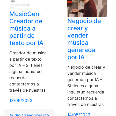
MusicGen:
Negocio de
Creador de
crear y
música a
vender
partir de
música
texto por IA
generada
Creador de música
por IA
a partir de texto
por IA – Si tienes
Negocio de crear y
alguna inquietud
vender música
recuerda
generada por IA –
contactarnos a
Si tienes alguna
través de nuestras
inquietud recuerda
contactarnos a
13/06/2023
través de nuestras
14/05/2023
Audio
,
Creadores
,
inteligencia artificial
,
Música
,
Texto