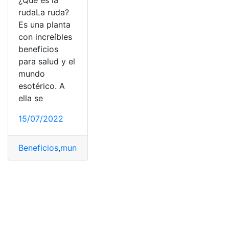
¿Qué es la
rudaLa ruda?
Es una planta
con increíbles
beneficios
para salud y el
mundo
esotérico. A
ella se
15/07/2022
Beneficios
,
mundo esotérico
,
Plantas
,
Plantas medicinal