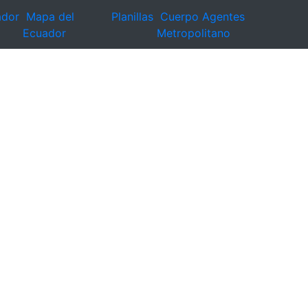
ador
Mapa del
Planillas
Cuerpo Agentes
Ecuador
Metropolitano