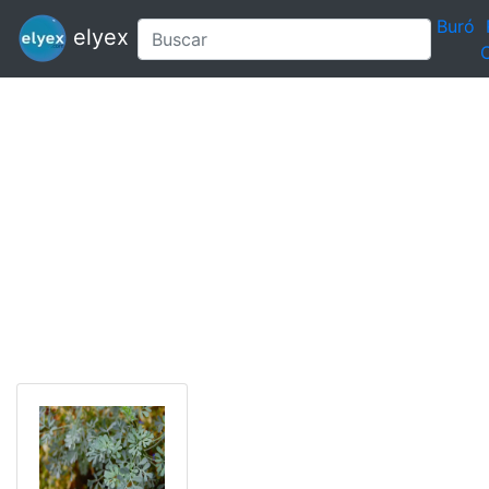
Buró
elyex
C