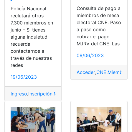
Consulta de pago a
Policía Nacional
miembros de mesa
reclutará otros
electoral CNE. Paso
7.300 miembros en
a paso como
junio – Si tienes
cobrar el pago
alguna inquietud
MJRV del CNE. Las
recuerda
contactarnos a
09/06/2023
través de nuestras
redes
Acceder
,
CNE
,
Miembros
,
19/06/2023
Ingreso
,
Inscripción
,
Miembros
,
Policia Nacional
,
Postula