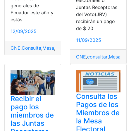
electorales o
generales de
Juntas Receptoras
Ecuador este año y
del Voto(JRV)
estás
recibirán un pago
de $ 20
12/09/2025
11/09/2025
CNE
,
Consulta
,
Mesa
,
Miembros
,
MJRV
,
pago
CNE
,
consultar
,
Mesas
,
Mi
Consulta los
Recibir el
Pagos de los
pago los
Miembros de
miembros de
la Mesa
las Juntas
Electoral