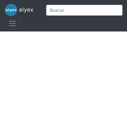
elyex