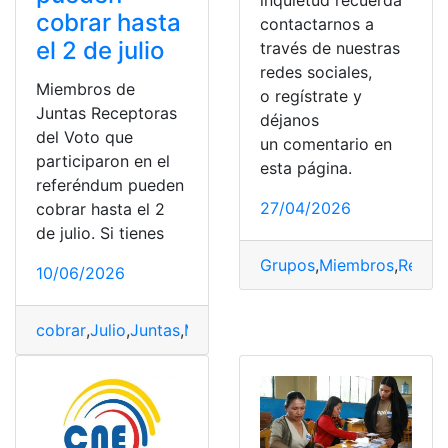
cobrar hasta
contactarnos a
el 2 de julio
través de nuestras
redes sociales,
Miembros de
o regístrate y
Juntas Receptoras
déjanos
del Voto que
un comentario en
participaron en el
esta página.
referéndum pueden
27/04/2026
cobrar hasta el 2
de julio. Si tienes
Grupos
,
Miembros
,
Redes 
10/06/2026
cobrar
,
Julio
,
Juntas
,
Miembros
,
receptoras
,
referéndum
,