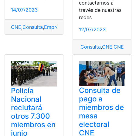
contactarnos a
14/07/2023
través de nuestras
redes
CNE
,
Consulta
,
Empresa
,
Miembro de mesa
,
Miembros
,
v
12/07/2023
Consulta
,
CNE
,
CNE App
,
Consulta de
Policía
pago a
Nacional
miembros de
reclutará
mesa
otros 7.300
electoral
miembros en
CNE
junio