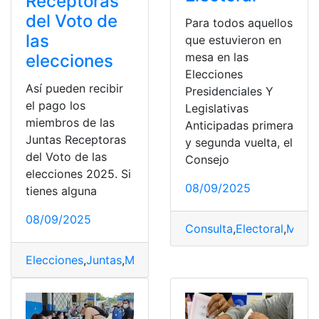
Receptoras
del Voto de
Para todos aquellos
las
que estuvieron en
mesa en las
elecciones
Elecciones
Así pueden recibir
Presidenciales Y
el pago los
Legislativas
miembros de las
Anticipadas primera
Juntas Receptoras
y segunda vuelta, el
del Voto de las
Consejo
elecciones 2025. Si
08/09/2025
tienes alguna
08/09/2025
Consulta
,
Electoral
,
Mesa
,
Elecciones
,
Juntas
,
Miembros
,
pago
,
receptoras
,
Recibir
,
V