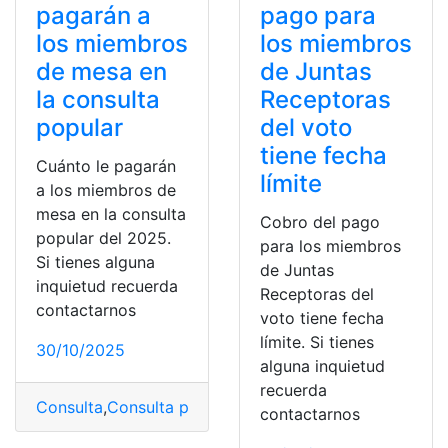
pagarán a
pago para
los miembros
los miembros
de mesa en
de Juntas
la consulta
Receptoras
popular
del voto
tiene fecha
Cuánto le pagarán
límite
a los miembros de
mesa en la consulta
Cobro del pago
popular del 2025.
para los miembros
Si tienes alguna
de Juntas
inquietud recuerda
Receptoras del
contactarnos
voto tiene fecha
límite. Si tienes
30/10/2025
alguna inquietud
recuerda
Consulta
,
Consulta popular
,
Mesa
,
Miembros
,
pagarán
,
Po
contactarnos