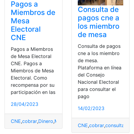
Pagos a
Consulta de
Miembros de
pagos cne a
Mesa
los miembro
Electoral
de mesa
CNE
Consulta de pagos
Pagos a Miembros
cne a los miembro
de Mesa Electoral
de mesa.
CNE. Pagos a
Plataforma en línea
Miembros de Mesa
del Consejo
Electoral. Como
Nacional Electoral
recompensa por su
para consultar el
participación en las
pago
28/04/2023
14/02/2023
CNE
,
cobrar
,
Dinero
,
Miembros
,
pago
,
voto electoral
CNE
,
cobrar
,
consultar
,
Mi