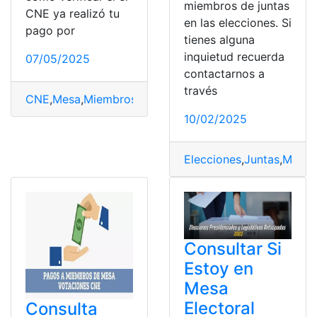
miembros de juntas
CNE ya realizó tu
en las elecciones. Si
pago por
tienes alguna
inquietud recuerda
07/05/2025
contactarnos a
través
CNE
,
Mesa
,
Miembros
,
pago
,
Revisar
10/02/2025
Elecciones
,
Juntas
,
Miemb
Consultar Si
Estoy en
Mesa
Electoral
Consulta