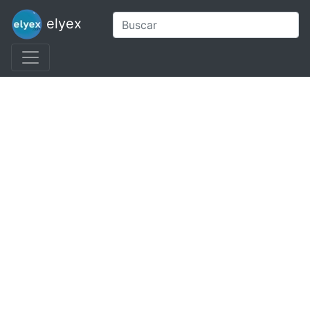
elyex