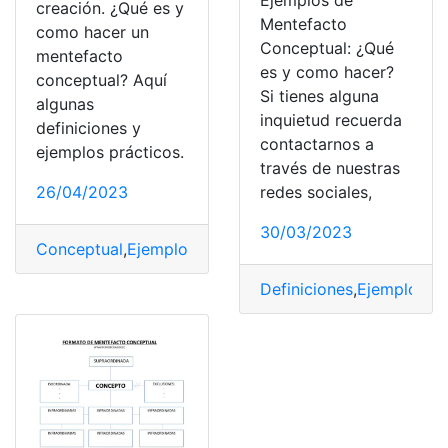
Ejemplos de
creación. ¿Qué es y
Mentefacto
como hacer un
Conceptual: ¿Qué
mentefacto
es y como hacer?
conceptual? Aquí
Si tienes alguna
algunas
inquietud recuerda
definiciones y
contactarnos a
ejemplos prácticos.
través de nuestras
redes sociales,
26/04/2023
30/03/2023
Conceptual
,
Ejemplos
,
Estructura
,
Mentefacto
,
mentefac
Definiciones
,
Ejemplo
,
Eje