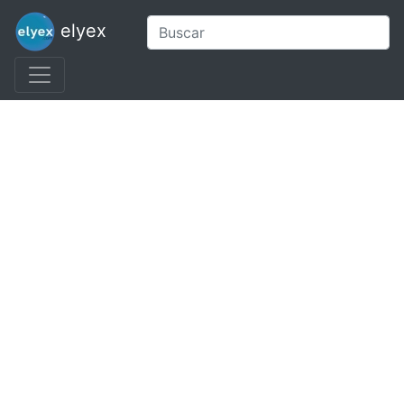
elyex