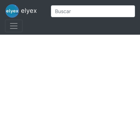
elyex