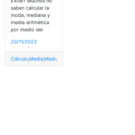
Excel? Muchos no
saben calcular la
moda, mediana y
media aritmética
por medio del
20/11/2023
Cálculo
,
Media
,
Media aritmética
,
Mediana
,
Moda