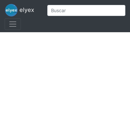
elyex