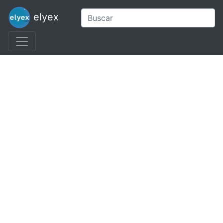
elyex