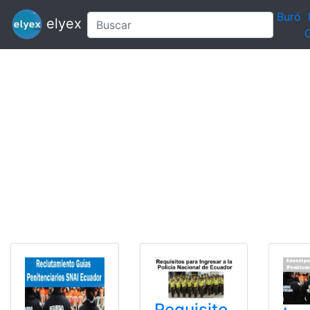
Buró
elyex
C
Requisito