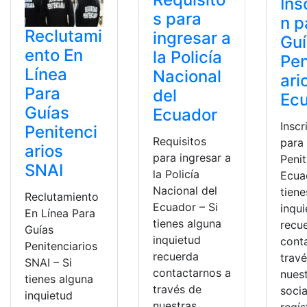
Ins
s para
n p
Reclutami
ingresar a
Gu
ento En
la Policía
Pen
Línea
Nacional
ari
Para
del
Ec
Guías
Ecuador
Inscr
Penitenci
Requisitos
para
arios
para ingresar a
Penit
SNAI
la Policía
Ecua
Nacional del
tiene
Reclutamiento
Ecuador – Si
inqu
En Línea Para
tienes alguna
recu
Guías
inquietud
cont
Penitenciarios
recuerda
trav
SNAI – Si
contactarnos a
nues
tienes alguna
través de
socia
inquietud
nuestras
regís