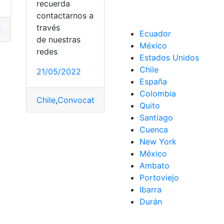
recuerda
contactarnos a
través
ograma
,
Empleo
,
Inscripción
,
Llamamiento
ión
,
Llamamiento
,
Policía
,
Reclutamiento
Ecuador
de nuestras
México
nto
,
Requisitos
redes
Estados Unidos
Chile
21/05/2022
España
Colombia
Chile
,
Convocatoria
,
Llamamiento
,
militar
,
Servicio
Quito
Santiago
Cuenca
New York
México
Ambato
Portoviejo
Ibarra
Durán