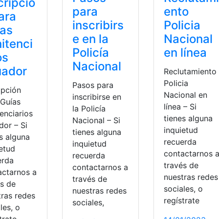
cripció
para
ento
ara
inscribirs
Policia
ías
e en la
Nacional
itenci
Policía
en línea
os
Nacional
uador
Reclutamiento
Policia
Pasos para
ipción
Nacional en
inscribirse en
 Guías
línea – Si
la Policía
enciarios
tienes alguna
Nacional – Si
dor – Si
inquietud
tienes alguna
s alguna
recuerda
inquietud
ietud
contactarnos 
recuerda
erda
través de
contactarnos a
actarnos a
nuestras redes
través de
és de
sociales, o
nuestras redes
tras redes
regístrate
sociales,
les, o
trate