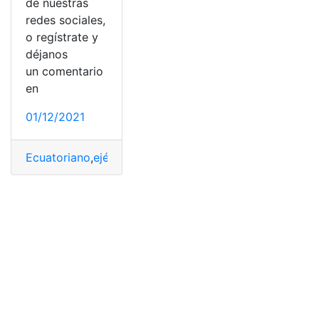
de nuestras
redes sociales,
o regístrate y
déjanos
un comentario
en
01/12/2021
Ecuatoriano
,
ejército
,
Inscripción’
,
Llamamiento
,
Recluta