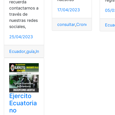
recuerda
contactarnos a
17/04/2023
05/0
través de
nuestras redes
consultar
,
Cronograma reclut
Ecua
sociales,
25/04/2023
Ecuador
,
guía
,
Inscripción
,
Llamamiento
,
Penitenciarios
,
p
Ejercito
Ecuatoria
no