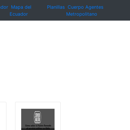
ador
Mapa del
Planillas
Cuerpo Agentes
Ecuador
Metropolitano