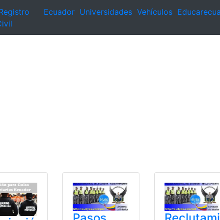
Registro
Ecuador
Universidades
Vehículos
Educarecu
ivil
Pasos
Reclutami