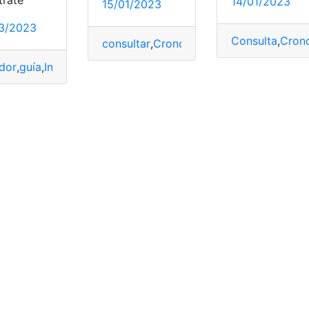
14/01/2023
15/01/2023
3/2023
Consulta
,
Cron
consultar
,
Cronograma
,
Empleo
,
Inscripc
amiento
,
Ecuador
,
Llamamiento
,
Policia Nacional
,
Requisitos
dor
,
guía
,
Inscripción
,
Llamamiento
,
Penitenciarios
,
Reclutamie
roceso de reclutamiento
,
Requisitos