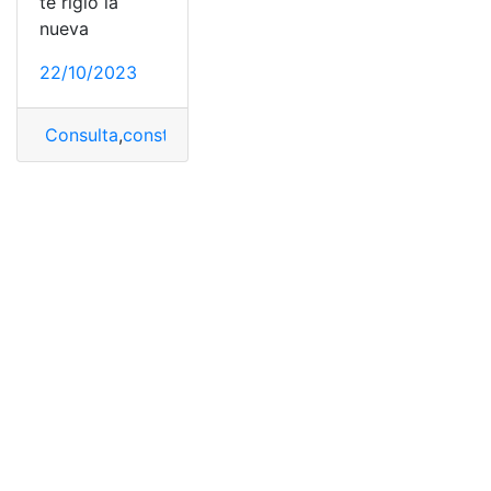
te rigió la
nueva
22/10/2023
Consulta
,
constitución
,
García Moreno
,
La Carta Negra 