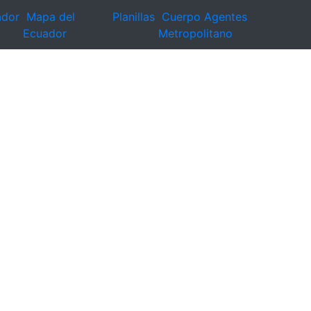
ador
Mapa del
Planillas
Cuerpo Agentes
Ecuador
Metropolitano