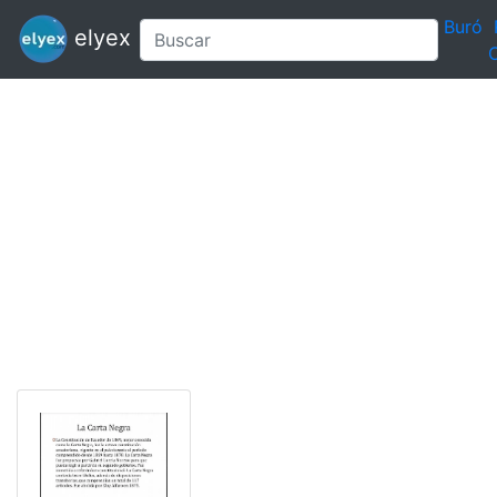
Buró
elyex
C