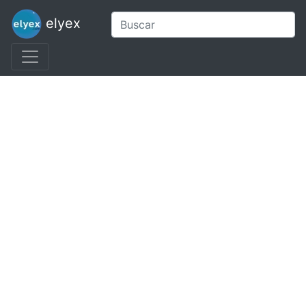
elyex