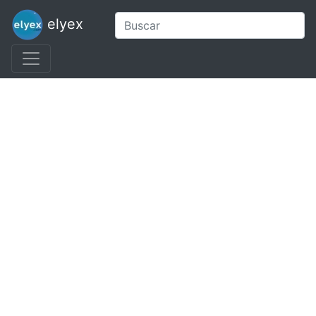
elyex