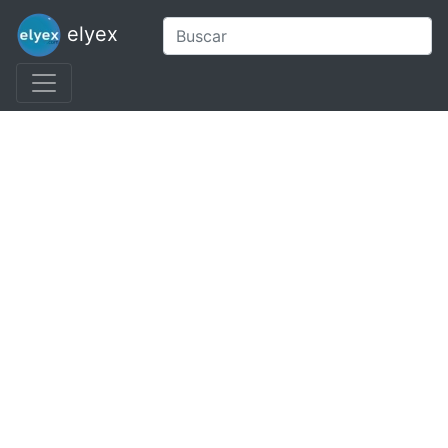
elyex