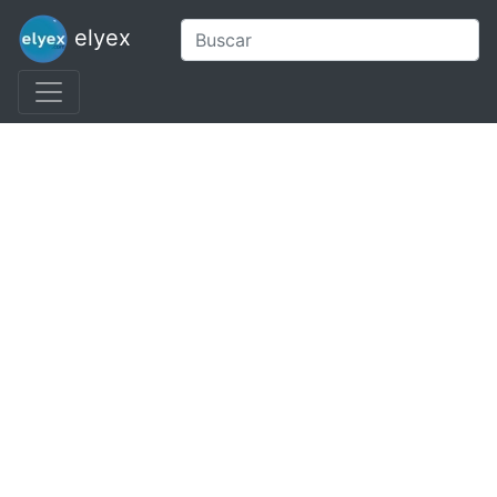
elyex