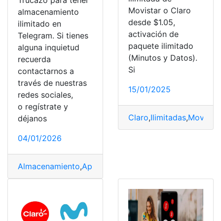
Trucazo para tener
Movistar o Claro
almacenamiento
desde $1.05,
ilimitado en
activación de
Telegram. Si tienes
paquete ilimitado
alguna inquietud
(Minutos y Datos).
recuerda
Si
contactarnos a
través de nuestras
15/01/2025
redes sociales,
o regístrate y
Claro
,
Ilimitadas
,
Movistar
déjanos
04/01/2026
Almacenamiento
,
Aplicación
,
Ilimitadas
,
Telegram
,
Truco