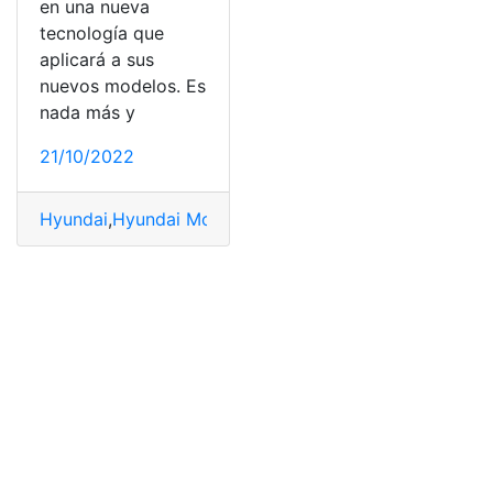
en una nueva
tecnología que
aplicará a sus
nuevos modelos. Es
nada más y
21/10/2022
Hyundai
,
Hyundai Motor Group
,
Marcas
,
Sistema
,
sistem