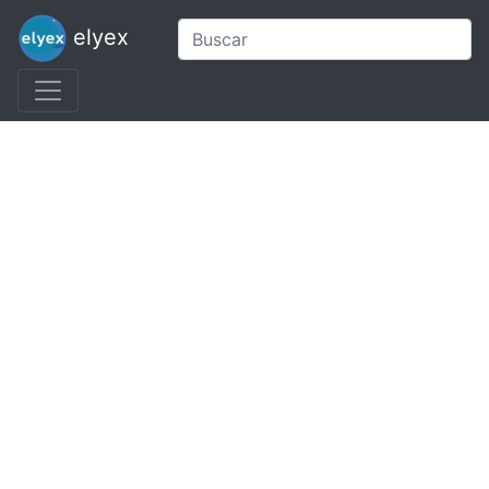
elyex