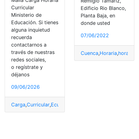
Malla Carga Horaria
Remigio Tamariz,
Curricular
Edificio Rio Blanco,
Ministerio de
Planta Baja, en
Educación. Si tienes
donde usted
alguna inquietud
07/06/2022
recuerda
contactarnos a
través de nuestras
Cuenca
,
Horaria
,
horario 
redes sociales,
o regístrate y
déjanos
09/06/2026
Carga
,
Curricular
,
Ecuador
,
Horaria
,
Malla Curricular
,
Mini