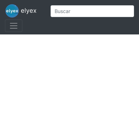
elyex