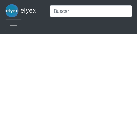
elyex