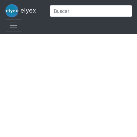
elyex