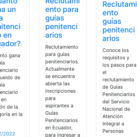
uánto
Reclutami
Reclutami
na un
ento para
ento
a
guías
guías
itenci
penitenci
penitenci
o en
arios
arios
uador?
Reclutamiento
Conoce los
para guías
nto gana
requisitos y
penitenciarios.
uía
los pasos para
Actualmente
enciario
el
se encuentra
sueldo de
reclutamiento
abierta las
uía
de Guías
inscripciones
enciario
Penitenciarios
para
 en
del Servicio
aspirantes a
ón de la
Nacional de
Guías
oría en la
Atención
Penitenciarios
Integral a
en Ecuador,
Personas
2/2022
para ingresar a