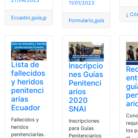
11/01/2023
¿ Có
Ecuador
,
guía
,
guía penitenciario
,
guías penitenciarios
,
R
Formulario
,
guía penitenciario
,
Lista de
Inscripcio
Rec
fallecidos
nes Guías
ent
y heridos
Penitenci
guí
penitenci
arios
pen
arías
2020
ari
Ecuador
SNAI
Cono
Fallecidos y
Inscripciones
requi
heridos
para Guías
los 
penitenciarías.
Penitenciarios
el