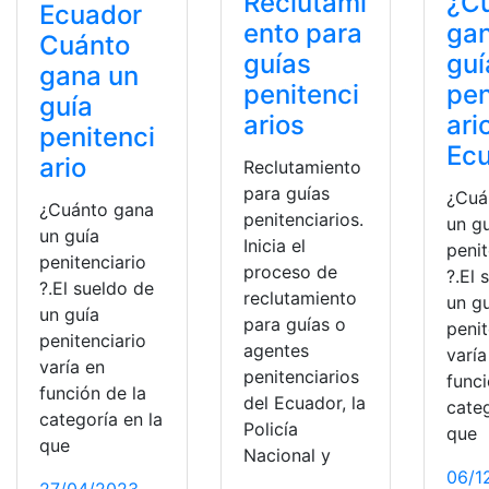
Reclutami
¿C
Ecuador
ento para
ga
Cuánto
guías
guí
gana un
penitenci
pen
guía
arios
ari
penitenci
Ec
ario
Reclutamiento
para guías
¿Cuá
¿Cuánto gana
penitenciarios.
un g
un guía
Inicia el
penit
penitenciario
proceso de
?.El 
?.El sueldo de
reclutamiento
un g
un guía
para guías o
penit
penitenciario
agentes
varía
varía en
penitenciarios
funci
función de la
del Ecuador, la
categ
categoría en la
Policía
que
que
Nacional y
06/1
27/04/2023