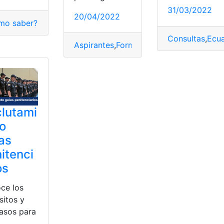
31/03/2022
20/04/2022
mo saber?
,
Consulta
,
Consultas
,
Ecuador
,
guía penitenciario
,
T
eclutamiento
,
Seguridad
Proceso
,
Reclutamiento
,
Registro
Consultas
,
Ecu
Aspirantes
,
Formulario
,
guía penitenciari
lutami
o
as
itenci
os
ce los
sitos y
pasos para