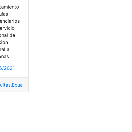
utamiento
uías
enciarios
ervicio
onal de
ción
ral a
onas
6/2021
ultas
,
Ecuador
,
guía penitenciario
,
Reclutamiento
,
reclutamien
tenciarios
scripciones
,
SNAI
,
top2