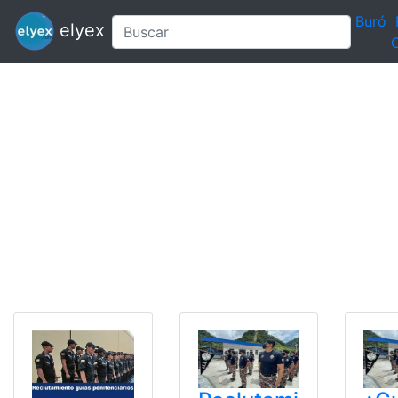
Buró
elyex
C