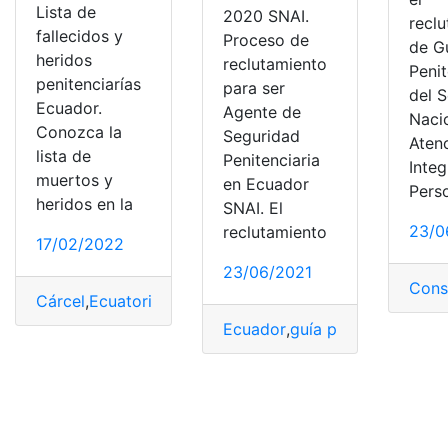
Lista de
2020 SNAI.
recl
fallecidos y
Proceso de
de G
heridos
reclutamiento
Penit
penitenciarías
para ser
del S
Ecuador.
Agente de
Naci
Conozca la
Seguridad
Aten
lista de
Penitenciaria
Integ
muertos y
en Ecuador
Pers
heridos en la
SNAI. El
23/0
reclutamiento
17/02/2022
23/06/2021
Cons
Cárcel
,
Ecuatorianos
,
Fallecidos
,
guía penitenciario
,
Peni
Ecuador
,
guía penitenciario
,
In