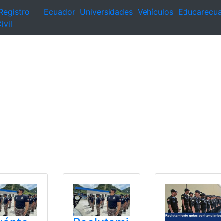
Registro
Ecuador
Universidades
Vehículos
Educarecu
ivil