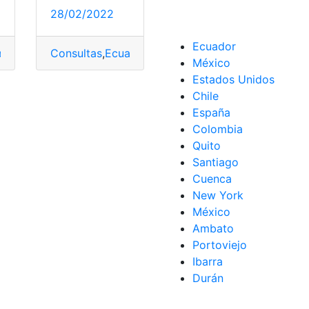
28/02/2022
rabajo
,
Trabajos
Ecuador
ador
,
guía penitenciario
Consultas
,
Ecuador
,
Reclutamiento
,
guía penitenciario
,
reclutamiento en líne
,
Reclutamie
o
,
Policía
,
Reclutamiento
México
Estados Unidos
Chile
España
Colombia
Quito
Santiago
Cuenca
New York
México
Ambato
Portoviejo
Ibarra
Durán