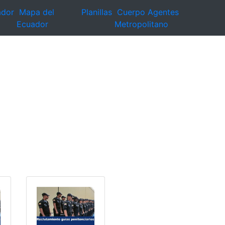
ador
Mapa del
Planillas
Cuerpo Agentes
Ecuador
Metropolitano