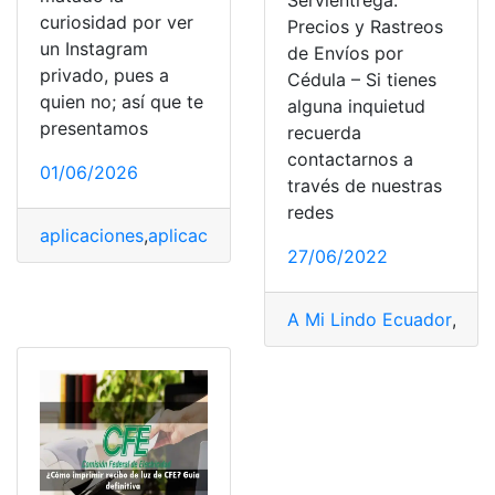
Servientrega:
curiosidad por ver
Precios y Rastreos
un Instagram
de Envíos por
privado, pues a
Cédula – Si tienes
quien no; así que te
alguna inquietud
presentamos
recuerda
contactarnos a
01/06/2026
través de nuestras
redes
aplicaciones
,
aplicaciones móviles
,
Colegios privados
,
g
27/06/2022
A Mi Lindo Ecuador
,
adop