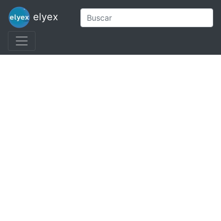
elyex