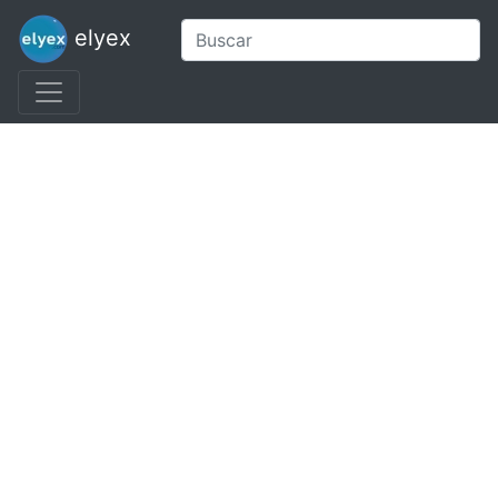
elyex