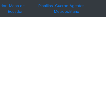
ador
Mapa del
Planillas
Cuerpo Agentes
Ecuador
Metropolitano