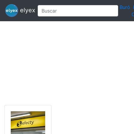
Buró
elyex
C