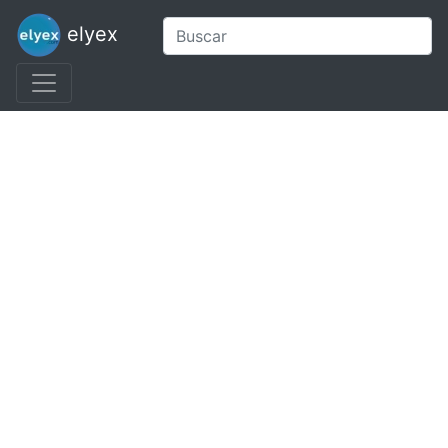
elyex