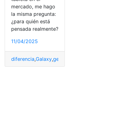
mercado, me hago
la misma pregunta:
¿para quién está
pensada realmente?
11/04/2025
diferencia
,
Galaxy
,
generosa
,
Marca
,
Pantalla
,
Pen
,
Rendim