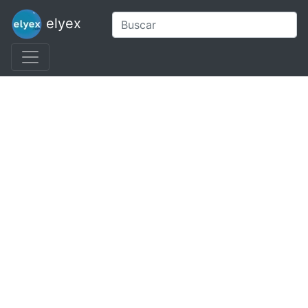
elyex