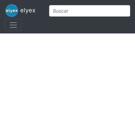
elyex